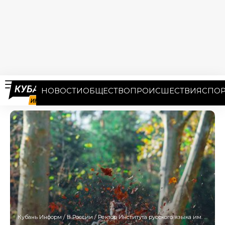
НОВОСТИ
ОБЩЕСТВО
ПРОИСШЕСТВИЯ
СПОР
Кубань Информ
/
В России
/
Ректор Института русского языка им. Пушкина снята с должности за незаконную выдачу сертификатов мигрантам