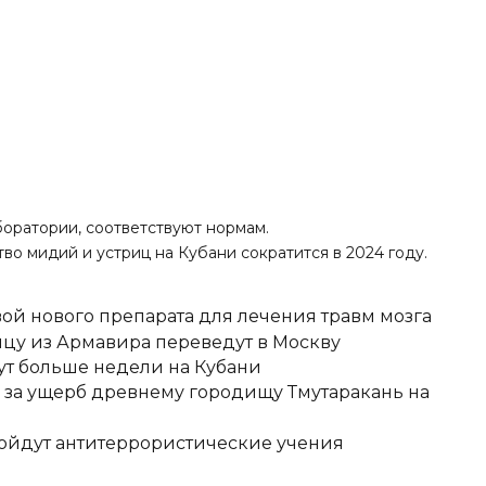
оратории, соответствуют нормам.
во мидий и устриц на Кубани сократится в 2024 году.
вой нового препарата для лечения травм мозга
цу из Армавира переведут в Москву
ут больше недели на Кубани
д за ущерб древнему городищу Тмутаракань на
ройдут антитеррористические учения