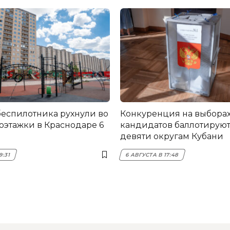
еспилотника рухнули во
Конкуренция на выборах 
оэтажки в Краснодаре 6
кандидатов баллотируют
девяти округам Кубани
9:31
6 АВГУСТА В 17:48