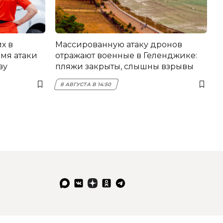
х в
Массированную атаку дронов
мя атаки
отражают военные в Геленджике:
ву
пляжи закрыты, слышны взрывы
8 АВГУСТА В 14:50