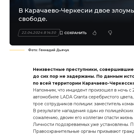
В Карачаево-Черкесии двое злоум
свободе.
22.04.2024 В 14:30
Фото: Геннадий Дьячук
Неизвестные преступники, совершившие 
до сих пор не задержаны. По данным ист
по всей территории Карачаево-Черкесск
Напомним, что инцидент произошел в ночь с 2
автомобиле LADA Granta серебристого цвета
трое сотрудников полиции: заместитель коман
В результате нападения один из полицейских 
сожалению, двоим его коллегам спасти жизнь 
Личности подозреваемых уже установлены. По
Правоохранительные органы призывают гражд