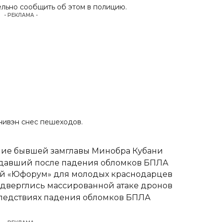
льно сообщить об этом в полицию.
- РЕКЛАМА -
нивэн снес
пешеходо
в.
ние бывшей замглавы Минобра Кубани
адавший после падения обломков БПЛА
вый «Юфорум» для молодых краснодарцев
одверглись массированной атаке дронов
следствиях падения обломков БПЛА