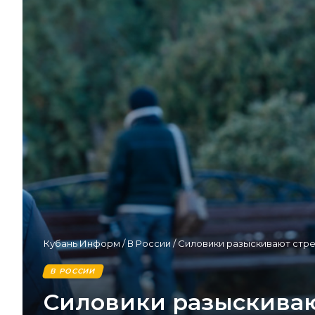
Кубань Информ
/
В России
/
Силовики разыскивают стре
В РОССИИ
Силовики разыскиваю