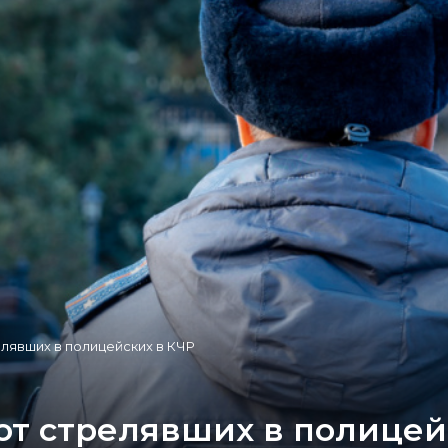
лявших в полицейских в КЧР
т стрелявших в полицей