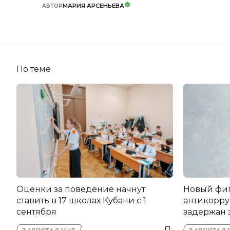
МАРИЯ АРСЕНЬЕВА
АВТОР
По теме
Оценки за поведение начнут
Новый фи
ставить в 17 школах Кубани с 1
антикорру
сентября
задержан 
НЭСК Кры