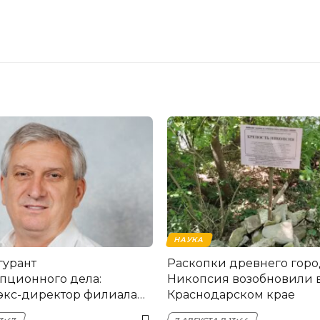
НАУКА
гурант
Раскопки древнего горо
пционного дела:
Никопсия возобновили 
экс-директор филиала
Краснодарском крае
мска