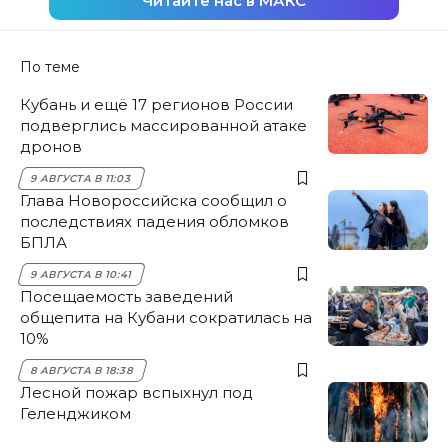
Читайте нас в МАКС
По теме
Кубань и ещё 17 регионов России
подверглись массированной атаке
дронов
9 АВГУСТА В 11:03
Глава Новороссийска сообщил о
последствиях падения обломков
БПЛА
9 АВГУСТА В 10:41
Посещаемость заведений
общепита на Кубани сократилась на
10%
8 АВГУСТА В 18:38
Лесной пожар вспыхнул под
Геленджиком