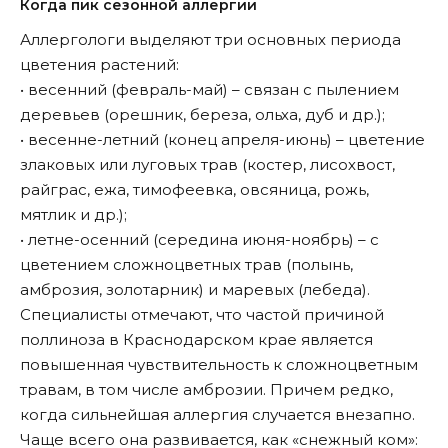
Когда пик сезонной аллергии
Аллергологи выделяют три основных периода
цветения растений:
• весенний (февраль-май) – связан с пылением
деревьев (орешник, береза, ольха, дуб и др.);
• весенне-летний (конец апреля-июнь) – цветение
злаковых или луговых трав (костер, лисохвост,
райграс, ежа, тимофеевка, овсяница, рожь,
мятлик и др.);
• летне-осенний (середина июня-ноябрь) – с
цветением сложноцветных трав (полынь,
амброзия, золотарник) и маревых (лебеда).
Специалисты отмечают, что частой причиной
поллиноза в Краснодарском крае является
повышенная чувствительность к сложноцветным
травам, в том числе амброзии. Причем редко,
когда сильнейшая аллергия случается внезапно.
Чаще всего она развивается, как «снежный ком»: