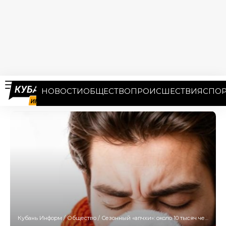
НОВОСТИ
ОБЩЕСТВО
ПРОИСШЕСТВИЯ
СПОР
Кубань Информ
/
Общество
/
Сезонный «апчхи»: около 10 тысяч человек ежегодно страдают от аллергии на Кубани