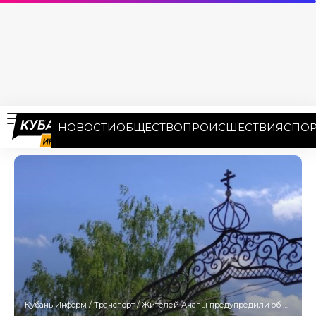
НОВОСТИ
ОБЩЕСТВО
ПРОИСШЕСТВИЯ
СПОР
Кубань Информ
/
Транспорт
/
Жителей Анапы предупредили об изменении схемы движения транспорта на Радоницу