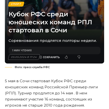
СПОРТ
Кубок РФС среди
юношеских команд РПЛ
стартовал в Сочи
Соревнования продлятся полторы недели.
1 МИН ЧТЕНИЯ
05.05.2024 В 17:24
Фото: пресс-служба РФС
5 мая в Сочи стартовал Кубок РФС среди
юношеских команд Российской Премьер-лиги
(РПЛ). Турнир продлится до 14 мая . В нем
принимают участие 16 команд, состоящих из
игроков не старше 2010 года рождения.