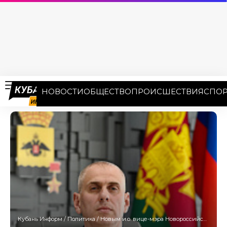
НОВОСТИ
ОБЩЕСТВО
ПРОИСШЕСТВИЯ
СПОР
Кубань Информ
/
Политика
/
Новым и.о. вице-мэра Новороссийска стал Александр Гавриков