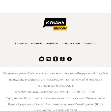
КОНТАКТЫ
РЕКЛАМА
ВАКАНСИИ
ЛИЦЕНЗИЯ СМИ
О ПРОЕКТЕ
Сетевое издание «Кубань Информ» зарегистрировано Федеральной службой
по надзору в сфере связи, информационных технологий и массовых
коммуникаций 24.09.2019 г.
регистрационный номер записи: серия ЭЛ № ФС 77 — 76818.
Учредитель: Общество с ограниченной ответственностью «ОнлайнИнфо».
Главный редактор: Максим Анатольевич Куликов E-mail:
glavred@kub-
inform.ru
. Тел.:
+ 7 (928) 413 78 06
.