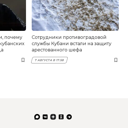
и, почему
Сотрудники противоградовой
 кубанских
службы Кубани встали на защиту
да
арестованного шефа
7 АВГУСТА В 17:58