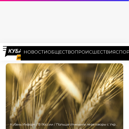
НОВОСТИ
ОБЩЕСТВО
ПРОИСШЕСТВИЯ
СПОР
Кубань Информ
/
В России
/
Польша отменила переговоры с Украиной из-за обвинений в коррупции