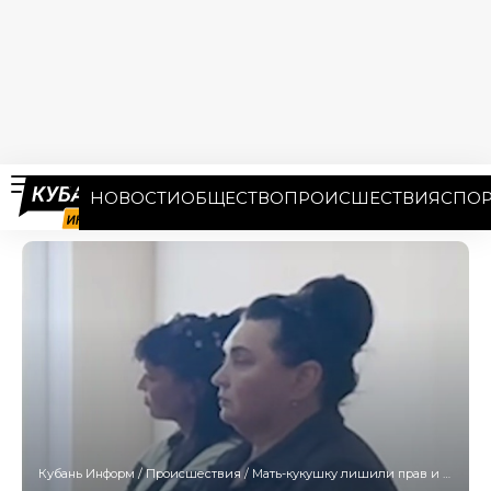
НОВОСТИ
ОБЩЕСТВО
ПРОИСШЕСТВИЯ
СПОР
Кубань Информ
/
Происшествия
/
Мать-кукушку лишили прав и отправили на исправительные работы на Кубани