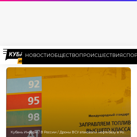
НОВОСТИ
ОБЩЕСТВО
ПРОИСШЕСТВИЯ
СПОР
Кубань Информ
/
В России
/
Дроны ВСУ атаковали нефтебазу в Ростове