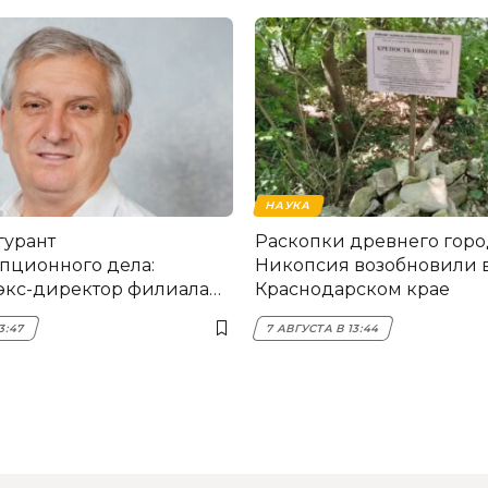
НАУКА
гурант
Раскопки древнего горо
пционного дела:
Никопсия возобновили 
экс-директор филиала
Краснодарском крае
мска
3:47
7 АВГУСТА В 13:44