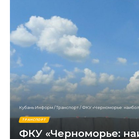
Кубань Информ
/
Транспорт
/
ФКУ «Черноморье: наиболь
ТРАНСПОРТ
ФКУ «Черноморье: на