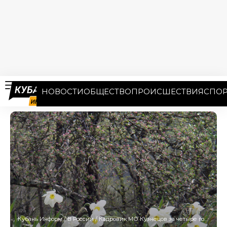
НОВОСТИ
ОБЩЕСТВО
ПРОИСШЕСТВИЯ
СПОР
Кубань Информ
/
В России
/
Кадровик МО Кузнецов за четыре года приобрел участок на 15 соток и «Волгу»