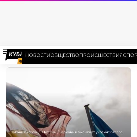
НОВОСТИ
ОБЩЕСТВО
ПРОИСШЕСТВИЯ
СПОР
Кубань Информ
/
В России
/
Германия высылает украинских солдат из-за нацистской символики