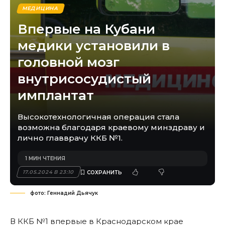
МЕДИЦИНА
Впервые на Кубани
медики установили в
головной мозг
внутрисосудистый
имплантат
Высокотехнологичная операция стала
возможна благодаря краевому минздраву и
лично главврачу ККБ №1.
1 МИН ЧТЕНИЯ
17.05.2024 В 23:10
фото: Геннадий Дьячук
В ККБ №1 впервые в Краснодарском крае