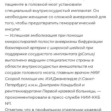
пациенте в головной мозг установили
специальный внутрисосудистый имплантат. Он
необходим женщине со сложной аневризмой для
того, чтобы предотвратить геморрагический
инсульт.
― Успешная эмболизация при помощи
микроспиралей полости аневризмы бифуркации
базилярной артерии с широкой шейкой при
поддержке сосудистого имплантата (pConus)
выполнено ведущим специалистом страны в
области внутрисосудистых вмешательств на
сосудах головного мозга, главным врачом НИИ
Скорой помощи им. И.И.Джанелидзе (г.Санкт-
Петербург), к.м.н. Дмитрием Кандыбой и
рентгенхирургами Первой краевой больницы,
―
прокомментировали в пресс-службе НИИ-ККБ
№1.
Отметим, что в профильном отделении краевой