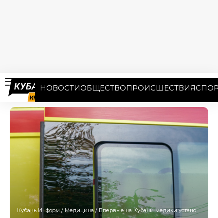
НОВОСТИ
ОБЩЕСТВО
ПРОИСШЕСТВИЯ
СПОР
Кубань Информ
/
Медицина
/
Впервые на Кубани медики установили в головной мозг внутрисосудистый имплантат