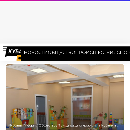
НОВОСТИ
ОБЩЕСТВО
ПРОИСШЕСТВИЯ
СПОР
Кубань Информ
/
Общество
/
Три детсада откроются на Кубани в преддверии Дня защиты детей