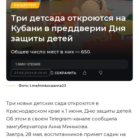
ОБЩЕСТВО
Три детсада откроются на
Кубани в преддверии Дня
защиты детей
Общее число мест в них — 650.
1 МИН ЧТЕНИЯ
27.05.2024 В 20:41
Фото: t.me/minkovaanna23
Три новых детских сада откроются в
Краснодарском крае к 1 июня, Дню защиты детей.
Об этом в своем Telegram-канале сообщила
замгубернатора Анна Минькова.
Завтра, 28 мая, воспитанников примет садик на