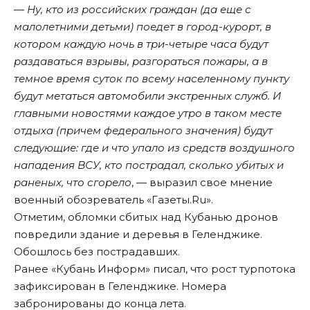
—
Ну, кто из российских граждан (да еще с
малолетними детьми) поедет в город-курорт, в
котором каждую ночь в три-четыре часа будут
раздаваться взрывы, разгораться пожары, а в
темное время суток по всему населенному пункту
будут метаться автомобили экстренных служб. И
главными новостями каждое утро в таком месте
отдыха (причем федерального значения) будут
следующие: где и что упало из средств воздушного
нападения ВСУ, кто пострадал, сколько убитых и
раненых, что сгорело
, — выразил свое мнение
военный обозреватель «
Газеты.Ru
».
Отметим
, обломки сбитых над Кубанью дронов
повредили здание и деревья в Геленджике.
Обошлось без пострадавших.
Ранее «Кубань Информ»
писал
, что рост турпотока
зафиксирован в Геленджике. Номера
забронированы до конца лета.