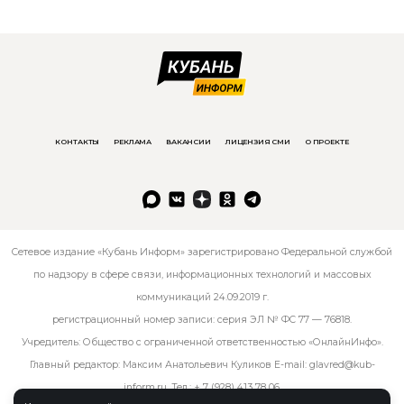
КОНТАКТЫ
РЕКЛАМА
ВАКАНСИИ
ЛИЦЕНЗИЯ СМИ
О ПРОЕКТЕ
Сетевое издание «Кубань Информ» зарегистрировано Федеральной службой
по надзору в сфере связи, информационных технологий и массовых
коммуникаций 24.09.2019 г.
регистрационный номер записи: серия ЭЛ № ФС 77 — 76818.
Учредитель: Общество с ограниченной ответственностью «ОнлайнИнфо».
Главный редактор: Максим Анатольевич Куликов E-mail:
glavred@kub-
inform.ru
. Тел.:
+ 7 (928) 413 78 06
.