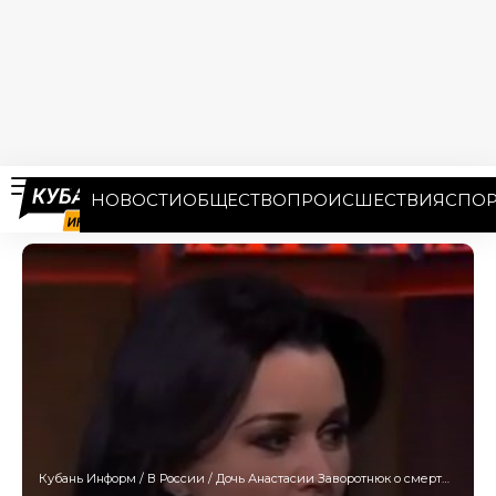
НОВОСТИ
ОБЩЕСТВО
ПРОИСШЕСТВИЯ
СПОР
Кубань Информ
/
В России
/
Дочь Анастасии Заворотнюк о смерти матери: «Вчера вечером мне позвонили и сказали, что мамы больше нет…»