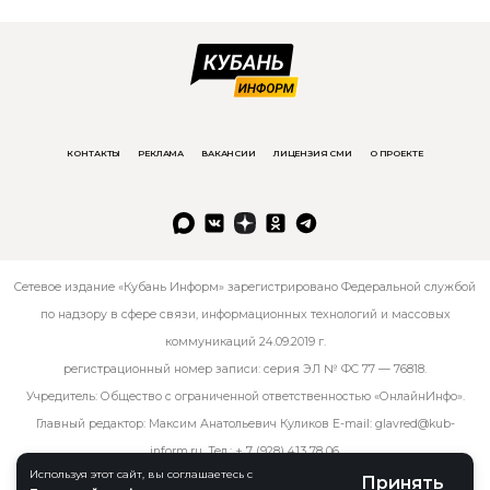
КОНТАКТЫ
РЕКЛАМА
ВАКАНСИИ
ЛИЦЕНЗИЯ СМИ
О ПРОЕКТЕ
Сетевое издание «Кубань Информ» зарегистрировано Федеральной службой
по надзору в сфере связи, информационных технологий и массовых
коммуникаций 24.09.2019 г.
регистрационный номер записи: серия ЭЛ № ФС 77 — 76818.
Учредитель: Общество с ограниченной ответственностью «ОнлайнИнфо».
Главный редактор: Максим Анатольевич Куликов E-mail:
glavred@kub-
inform.ru
. Тел.:
+ 7 (928) 413 78 06
.
Используя этот сайт, вы соглашаетесь с
Принять