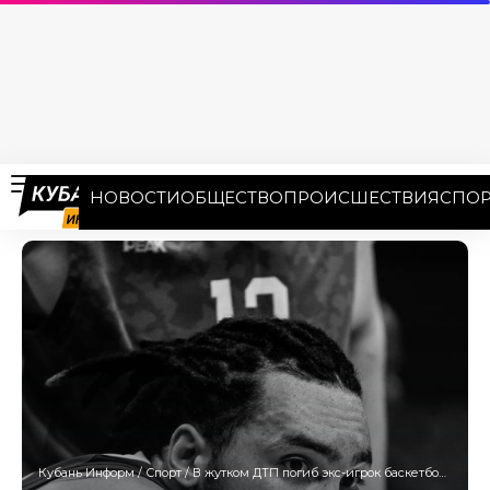
НОВОСТИ
ОБЩЕСТВО
ПРОИСШЕСТВИЯ
СПОР
Кубань Информ
/
Спорт
/
В жутком ДТП погиб экс-игрок баскетбольного клуба «Локомотив-Кубань»