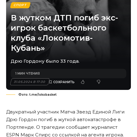
СПОРТ
В жутком ДТП погиб экс-
игрок баскетбольного
клуба «Локомотив-
Кубань»
Дрю Гордону было 33 года.
1 МИН ЧТЕНИЯ
31.05.2024 В 17:30
Фото: t.me/lokobasket
Двукратный участник Матча Звезд Единой Лиги
Дрю Гордон погиб в жуткой автокатастрофе в
Портленде. О трагедии сообщает журналист
ESPN Марк Спирс со ссылкой на агента игрока.