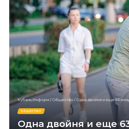
Кубань Информ
/
Общество
/
Одна двойня и еще 63 мла
ОБЩЕСТВО
Одна двойня и еще 63