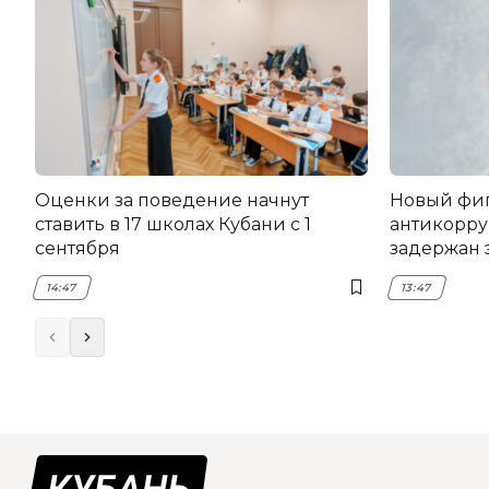
Оценки за поведение начнут
Новый фи
ставить в 17 школах Кубани с 1
антикорру
сентября
задержан 
НЭСК Кры
14:47
13:47