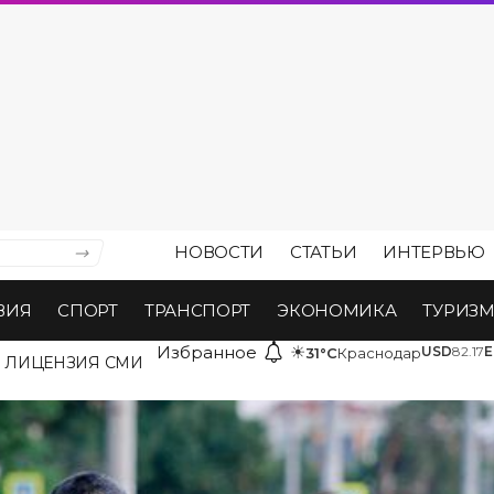
НОВОСТИ
СТАТЬИ
ИНТЕРВЬЮ
ВИЯ
СПОРТ
ТРАНСПОРТ
ЭКОНОМИКА
ТУРИЗ
Избранное
☀
USD
82.17
E
31°C
Краснодар
ЛИЦЕНЗИЯ СМИ