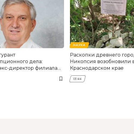
НАУКА
гурант
Раскопки древнего горо
пционного дела:
Никопсия возобновили 
экс-директор филиала
Краснодарском крае
мска
13:44