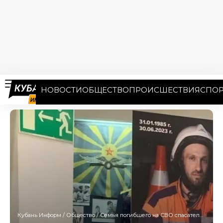
НОВОСТИ
ОБЩЕСТВО
ПРОИСШЕСТВИЯ
СПОР
Кубань Информ
/
Общество
/
Семья погибшего на СВО спасателя получила трехкомнатную квартиру после вмешательства прокуратуры в Краснодаре