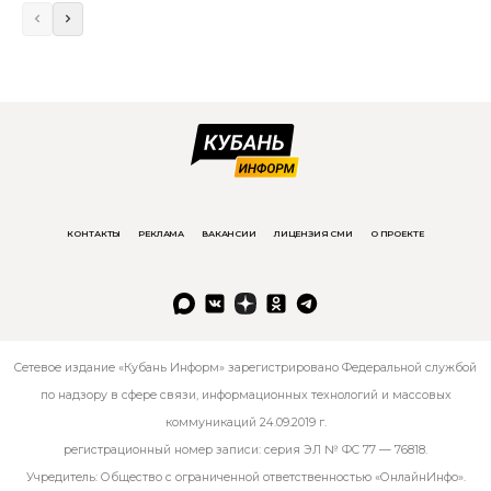
КОНТАКТЫ
РЕКЛАМА
ВАКАНСИИ
ЛИЦЕНЗИЯ СМИ
О ПРОЕКТЕ
Сетевое издание «Кубань Информ» зарегистрировано Федеральной службой
по надзору в сфере связи, информационных технологий и массовых
коммуникаций 24.09.2019 г.
регистрационный номер записи: серия ЭЛ № ФС 77 — 76818.
Учредитель: Общество с ограниченной ответственностью «ОнлайнИнфо».