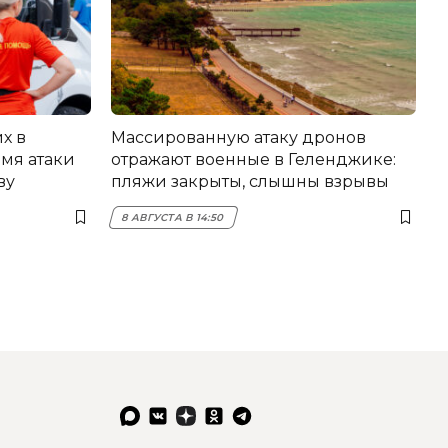
х в
Массированную атаку дронов
мя атаки
отражают военные в Геленджике:
ву
пляжи закрыты, слышны взрывы
8 АВГУСТА В 14:50