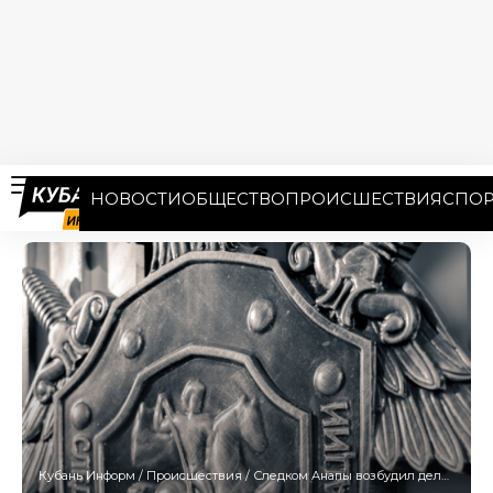
НОВОСТИ
ОБЩЕСТВО
ПРОИСШЕСТВИЯ
СПОР
Кубань Информ
/
Происшествия
/
Следком Анапы возбудил дело против водителя, сбившего мать с ребенком на «зебре»