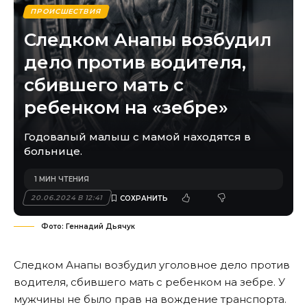
ПРОИСШЕСТВИЯ
Следком Анапы возбудил
дело против водителя,
сбившего мать с
ребенком на «зебре»
Годовалый малыш с мамой находятся в
больнице.
1 МИН ЧТЕНИЯ
20.06.2024 В 12:41
Фото: Геннадий Дьячук
Следком Анапы возбудил уголовное дело против
водителя, сбившего мать с ребенком на зебре. У
мужчины не было прав на вождение транспорта.