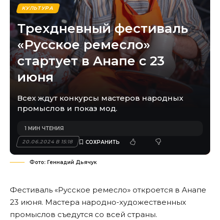
КУЛЬТУРА
Трехдневный фестиваль
«Русское ремесло»
стартует в Анапе с 23
июня
Всех ждут конкурсы мастеров народных
промыслов и показ мод.
1 МИН ЧТЕНИЯ
20.06.2024 В 15:18
Фото: Геннадий Дьячук
Фестиваль «Русское ремесло» откроется в Анапе
23 июня. Мастера народно-художественных
промыслов съедутся со всей страны.