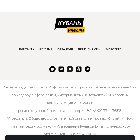
КОНТАКТЫ
РЕКЛАМА
ВАКАНСИИ
ЛИЦЕНЗИЯ СМИ
О ПРОЕКТЕ
Сетевое издание «Кубань Информ» зарегистрировано Федеральной службой
по надзору в сфере связи, информационных технологий и массовых
коммуникаций 24.09.2019 г.
регистрационный номер записи: серия ЭЛ № ФС 77 — 76818.
Учредитель: Общество с ограниченной ответственностью «ОнлайнИнфо».
Главный редактор: Максим Анатольевич Куликов E-mail:
glavred@kub-
inform.ru
. Тел.:
+ 7 (928) 413 78 06
.