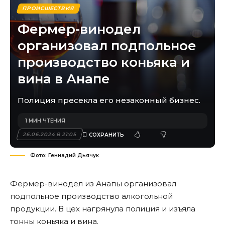
ПРОИСШЕСТВИЯ
Фермер-винодел
организовал подпольное
производство коньяка и
вина в Анапе
Полиция пресекла его незаконный бизнес.
1 МИН ЧТЕНИЯ
26.06.2024 В 21:05
Фото: Геннадий Дьячук
Фермер-винодел из Анапы организовал
подпольное производство алкогольной
продукции. В цех нагрянула полиция и изъяла
тонны коньяка и вина.