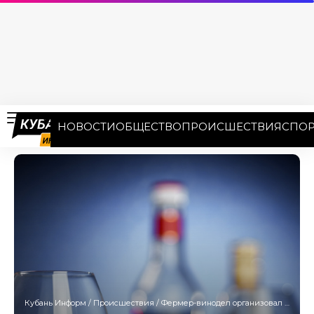
НОВОСТИ
ОБЩЕСТВО
ПРОИСШЕСТВИЯ
СПОР
Кубань Информ
/
Происшествия
/
Фермер-винодел организовал подпольное производство коньяка и вина в Анапе