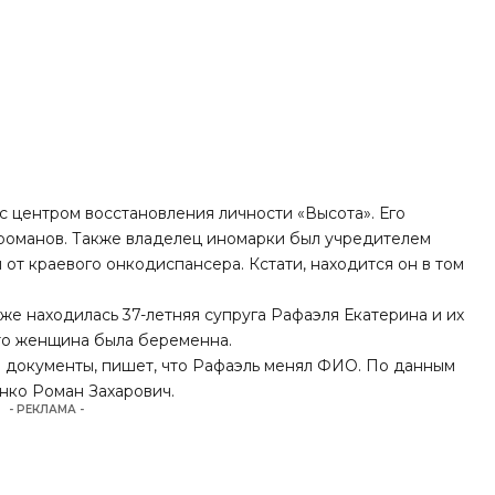
с центром восстановления личности «Высота». Его
громанов. Также владелец иномарки был учредителем
от краевого онкодиспансера. Кстати, находится он в том
кже находилась 37-летняя супруга Рафаэля Екатерина и их
что женщина была беременна.
е документы, пишет, что Рафаэль менял ФИО. По данным
нко Роман Захарович.
- РЕКЛАМА -