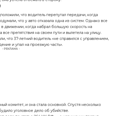
и
ложили, что водитель перепутал передачи, когда
подумали, что у авто отказала одна из систем. Однако все
л в движении, когда набрал большую скорость на
 все препятствия на своем пути и вылетела на улицу.
или
, что 37-летний водитель «не справился с управлением,
дение и упал на проезжую часть».
- РЕКЛАМА -
ый комитет, и она стала основной. Спустя несколько
збудило
уголовное дело об убийстве
.