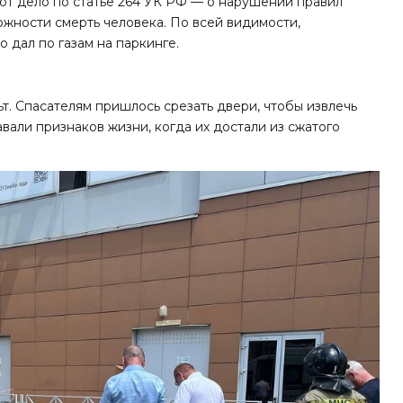
ют дело по статье 264 УК РФ — о нарушении правил
жности смерть человека. По всей видимости,
 дал по газам на паркинге.
т. Спасателям пришлось срезать двери, чтобы извлечь
вали признаков жизни, когда их достали из сжатого