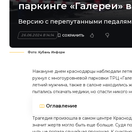
паркинге «Галереи» 
Версию с перепутанными педалям
26.06.2024 В 14:14
Фото: Кубань Информ
Накануне днем краснодарцы наблюдали летя
рухнул с многоуровневой парковки ТРЦ «Галер
летний мужчина, также в салоне находились 
пытались откачать медики, но спасти никого н
Оглавление
Трагедия произошла в самом центре Краснод
значит жертв могло быть еще больше. Судя п
чуть не попала случайная прохожая
. К счасть