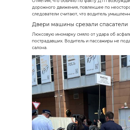
Отметим, что обычно по факту ДТП возбужда
дорожного движения, повлекшее по неосторо
следователи считают, что водитель умышленно
Двери машины срезали спасатели
Люксовую иномарку смяло от удара об асфаль
пострадавших. Водитель и пассажиры не пода
салона.