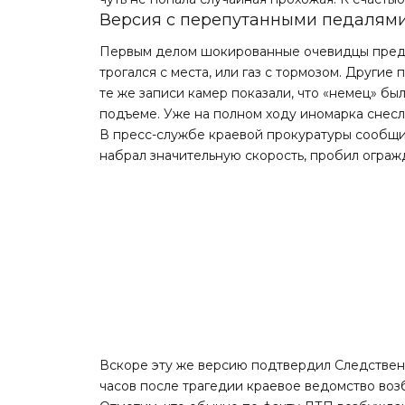
Версия с перепутанными педалям
Первым делом шокированные очевидцы предпо
трогался с места, или газ с тормозом. Другие 
те же записи камер показали, что «немец» бы
подъеме. Уже на полном ходу иномарка снесла
В пресс-службе краевой прокуратуры
сообщ
набрал значительную скорость, пробил ограж
Вскоре эту же версию подтвердил Следственн
часов после трагедии краевое ведомство во