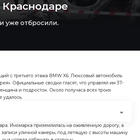
в Краснодаре
и уже отбросили.
щий с третьего этажа BMW X6. Люксовый автомобиль
ея». Официальные сводки гласят, что управлял им 37-
женщина и подросток. Около получаса всех троих
е удалось.
ара. Иномарка приземлилась на оживленную дорогу, а
о записи уличной камеры,
под летящую с высоты машину
ю, она успела отбежать в сторону.