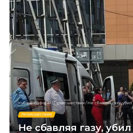
Кубань Информ
/
Происшествия
/
Не сбавляя газу, убил
ПРОИСШЕСТВИЯ
Не сбавляя газу, убил