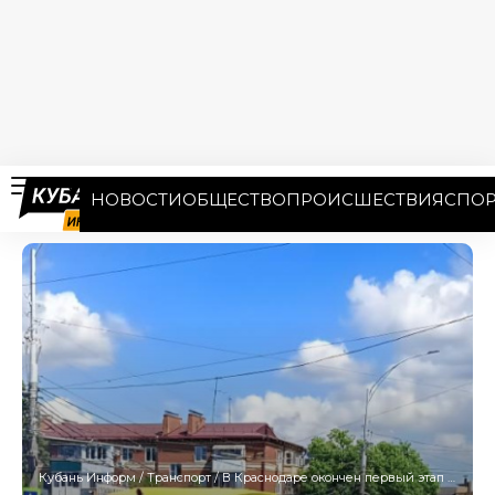
НОВОСТИ
ОБЩЕСТВО
ПРОИСШЕСТВИЯ
СПОР
Кубань Информ
/
Транспорт
/
В Краснодаре окончен первый этап создания подземника на улице Красных Партизан