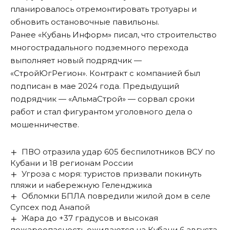
планировалось отремонтировать тротуары и
обновить остановочные павильоны.
Ранее «Кубань Информ»
писал
, что строительство
многострадального подземного перехода
выполняет новый подрядчик —
«СтройЮгРегион». Контракт с компанией был
подписан в мае 2024 года. Предыдущий
подрядчик — «АльмаСтрой» — сорвал сроки
работ и стал фигурантом уголовного дела о
мошенничестве.
ПВО отразила удар 605 беспилотников ВСУ по
Кубани и 18 регионам России
Угроза с моря: туристов призвали покинуть
пляжи и набережную Геленджика
Обломки БПЛА повредили жилой дом в селе
Супсех под Анапой
Жара до +37 градусов и высокая
пожароопасность ожидаются на Кубани 6 августа