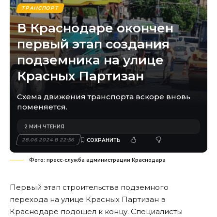
ТРАНСПОРТ
В Краснодаре окончен
первый этап создания
подземника на улице
Красных Партизан
Схема движения транспорта вскоре вновь
поменяется.
2 МИН ЧТЕНИЯ
28.06.2024 В 22:56
Фото: пресс-служба администрации Краснодара
Первый этап строительства подземного
перехода на улице Красных Партизан в
Краснодаре подошел к концу. Специалисты