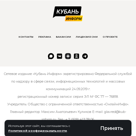
КОНТАКТЫ
РЕКЛАМА
ВАКАНСИИ
ЛИЦЕНЗИЯ СМИ
О ПРОЕКТЕ
Сетевое издание «Кубань Информ» зарегистрировано Федеральной службой
по надзору в сфере связи, информационных технологий и массовых
коммуникаций 24.09.2019 г.
регистрационный номер записи: серия ЭЛ № ФС 77 — 76818.
Учредитель: Общество с ограниченной ответственностью «ОнлайнИнфо».
Главный редактор: Максим Анатольевич Куликов E-mail:
glavred@kub-
inform.ru
. Тел.:
+ 7 (928) 413 78 06
.
Используя этот сайт, вы соглашаетесь с
Принять
Политикой конфиденциальности
.
© kub-inform 2026