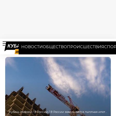
НОВОСТИ
ОБЩЕСТВО
ПРОИСШЕСТВИЯ
СПОР
Кубань Информ
/
В России
/
В России завершается льготная ипотека