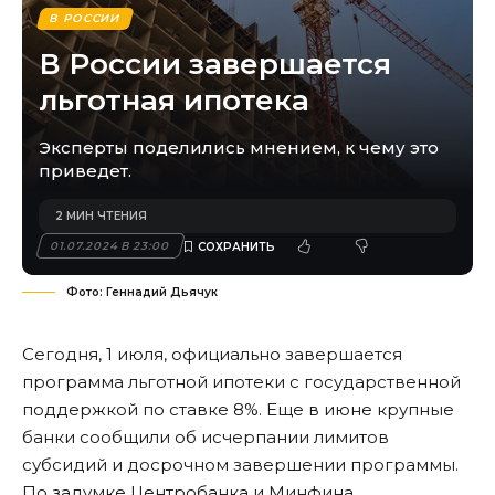
В РОССИИ
В России завершается
льготная ипотека
Эксперты поделились мнением, к чему это
приведет.
2 МИН ЧТЕНИЯ
01.07.2024 В 23:00
Фото: Геннадий Дьячук
Сегодня, 1 июля, официально завершается
программа льготной ипотеки с государственной
поддержкой по ставке 8%. Еще в июне крупные
банки сообщили об исчерпании лимитов
субсидий и досрочном завершении программы.
По задумке Центробанка и Минфина,