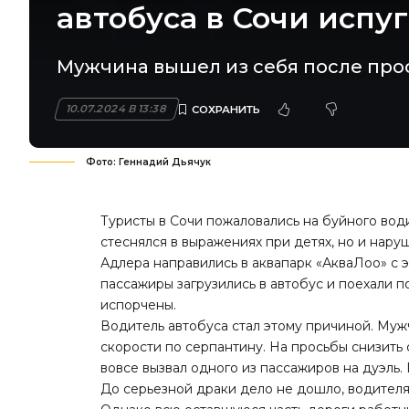
автобуса в Сочи испу
Мужчина вышел из себя после прос
10.07.2024 В 13:38
Фото: Геннадий Дьячук
Туристы в Сочи пожаловались на буйного води
стеснялся в выражениях при детях, но и нар
Адлера направились в аквапарк «АкваЛоо» с
пассажиры загрузились в автобус и поехали п
испорчены.
Водитель автобуса стал этому причиной. Муж
скорости по серпантину. На просьбы снизить 
вовсе вызвал одного из пассажиров на дуэль.
До серьезной драки дело не дошло, водителя к