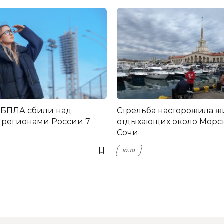
 БПЛА сбили над
Стрельба насторожила ж
 регионами России 7
отдыхающих около Морск
Сочи
10:10