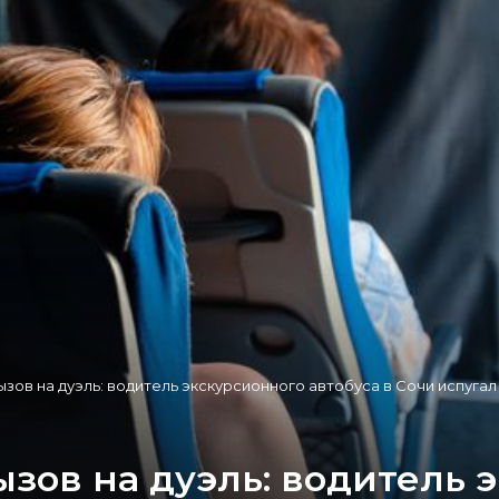
ызов на дуэль: водитель экскурсионного автобуса в Сочи испугал
ызов на дуэль: водитель 