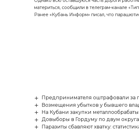
Однако всю оставшуюся часть дороги работн
материться, сообщили в телеграм-канале «Ти
Ранее «Кубань Информ»
писал
, что парашюти
Предпринимателя оштрафовали за п
Возмещения убытков у бывшего влад
На Кубани закупки металлообрабат
Довыборы в Гордуму по двум округ
Паразиты сбавляют хватку: статисти