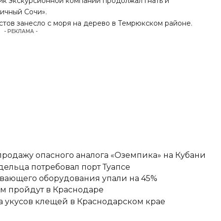
ик экскурсионной компании продолжал гнать и
пичный Сочи».
стов занесло с моря на дерево в Темрюкском районе.
- РЕКЛАМА -
родажу опасного аналога «Оземпика» на Кубани
ельца потребовал порт Туапсе
ывающего оборудования упали на 45%
ам пройдут в Краснодаре
ка укусов клещей в Краснодарском крае