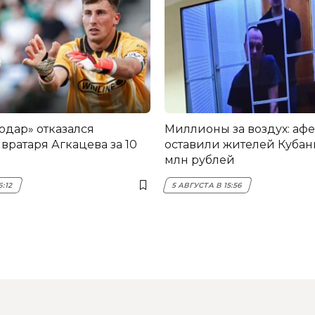
одар» отказался
Миллионы за воздух: аф
вратаря Агкацева за 10
оставили жителей Кубани
млн рублей
6:12
5 АВГУСТА В 15:56