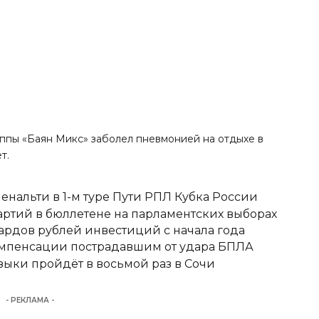
руппы «Баян Микс» заболел пневмонией на отдыхе в
т.
енальти в 1-м туре Пути РПЛ Кубка России
ртий в бюллетене на парламентских выборах
ардов рублей инвестиций с начала года
омпенсации пострадавшим от удара БПЛА
ыки пройдёт в восьмой раз в Сочи
- РЕКЛАМА -