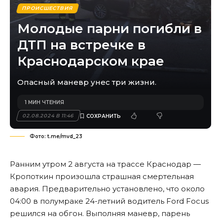
ПРОИСШЕСТВИЯ
Молодые парни погибли в
ДТП на встречке в
Краснодарском крае
Опасный маневр унес три жизни.
1 МИН ЧТЕНИЯ
02.08.2024 В 11:46
Фото: t.me/mvd_23
Ранним утром 2 августа на трассе Краснодар —
Кропоткин произошла страшная смертельная
авария. Предварительно установлено, что около
04:00 в полумраке 24-летний водитель Ford Focus
решился на обгон. Выполняя маневр, парень