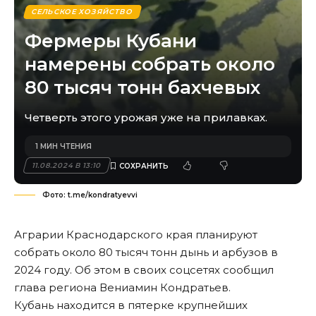
СЕЛЬСКОЕ ХОЗЯЙСТВО
Фермеры Кубани
намерены собрать около
80 тысяч тонн бахчевых
Четверть этого урожая уже на прилавках.
1 МИН ЧТЕНИЯ
11.08.2024 В 13:10
Фото: t.me/kondratyevvi
Аграрии Краснодарского края планируют
собрать около 80 тысяч тонн дынь и арбузов в
2024 году. Об этом в своих соцсетях сообщил
глава региона Вениамин Кондратьев.
Кубань находится в пятерке крупнейших