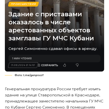
ПРОИСШЕСТВИЯ
Здание с приставами
оказалось в числе
арестованных объектов
замглавы ГУ МЧС Кубани
Сергей Симоненко сдавал офисы в аренду.
1 МИН ЧТЕНИЯ
11.08.2024 В 14:10
Фото: t.me/genprocrf
Генеральная прокуратура России требует изъять
здание на улице Ставропольской в Краснодаре,
принадлежащее заместителю начальника ГУ МЧС
по Кубани Сергею Симоненко. В помещениях