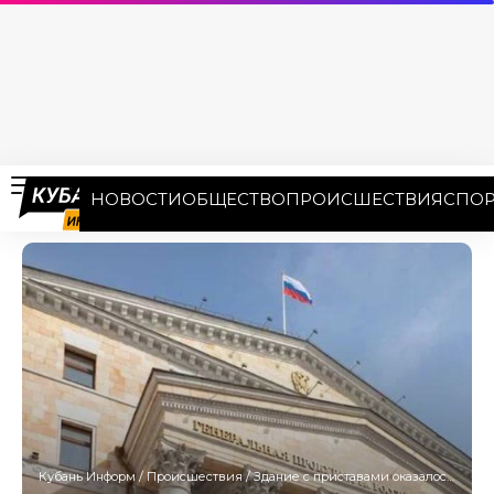
НОВОСТИ
ОБЩЕСТВО
ПРОИСШЕСТВИЯ
СПОР
Кубань Информ
/
Происшествия
/
Здание с приставами оказалось в числе арестованных объектов замглавы ГУ МЧС Кубани