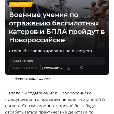
ОБЩЕСТВО
Военные учения по
отражению беспилотных
катеров и БПЛА пройдут в
Новороссийске
Стрельбы запланированы на 15 августа.
1 МИН ЧТЕНИЯ
14.08.2024 В 15:37
Фото: Геннадий Дьячук
Жителей и отдыхающих в Новороссийске
предупредили о проведении военных учений 15
августа. Силами военно-морской базы будут
отрабатываться практические действия по