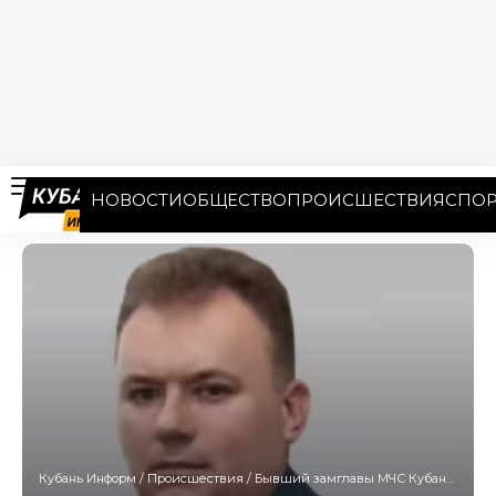
НОВОСТИ
ОБЩЕСТВО
ПРОИСШЕСТВИЯ
СПОР
Кубань Информ
/
Происшествия
/
Бывший замглавы МЧС Кубани нелегально вел бизнес, нарушая запреты для чиновников