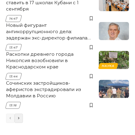
ставить в 17 школах Кубани с 1
сентября
14:47
Новый фигурант
антикоррупционного дела:
задержан экс-директор филиала
НЭСК Крымска
13:47
Раскопки древнего города
Никопсия возобновили в
Краснодарском крае
НАУКА
13:44
Сочинских застройщиков-
аферистов экстрадировали из
Молдавии в Россию
13:16