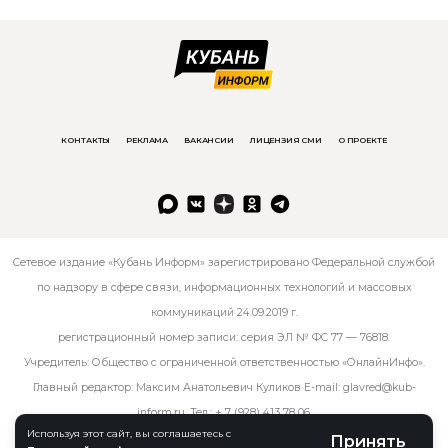
КОНТАКТЫ
РЕКЛАМА
ВАКАНСИИ
ЛИЦЕНЗИЯ СМИ
О ПРОЕКТЕ
Сетевое издание «Кубань Информ» зарегистрировано Федеральной службой
по надзору в сфере связи, информационных технологий и массовых
коммуникаций 24.09.2019 г.
регистрационный номер записи: серия ЭЛ № ФС 77 — 76818.
Учредитель: Общество с ограниченной ответственностью «ОнлайнИнфо».
Главный редактор: Максим Анатольевич Куликов E-mail:
glavred@kub-
inform.ru
. Тел.:
+ 7 (928) 413 78 06
.
Используя этот сайт, вы соглашаетесь с
Принять