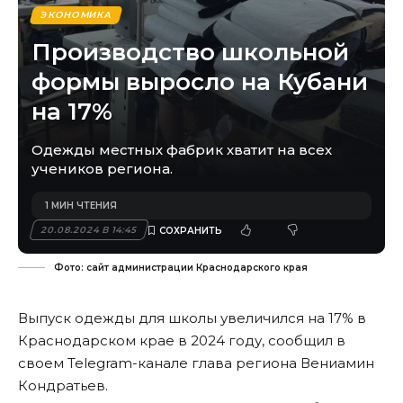
ЭКОНОМИКА
Производство школьной
формы выросло на Кубани
на 17%
Одежды местных фабрик хватит на всех
учеников региона.
1 МИН ЧТЕНИЯ
20.08.2024 В 14:45
Фото: сайт администрации Краснодарского края
Выпуск одежды для школы увеличился на 17% в
Краснодарском крае в 2024 году, сообщил в
своем Telegram-канале глава региона Вениамин
Кондратьев.