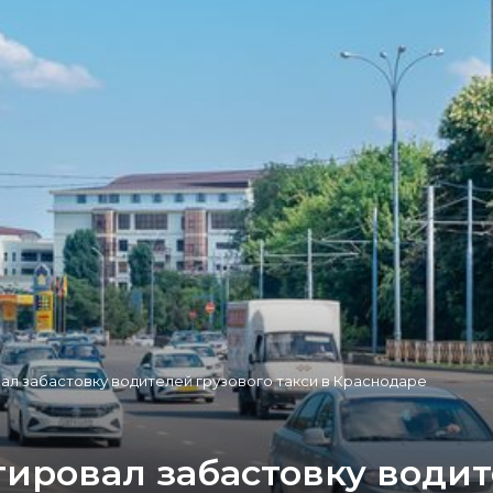
л забастовку водителей грузового такси в Краснодаре
ировал забастовку водит