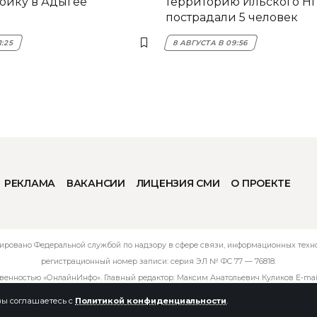
ройку в Адыгее
территорию Ильского НП
пострадали 5 человек
1:25
8 АВГУСТА В 09:56
РЕКЛАМА
ВАКАНСИИ
ЛИЦЕНЗИЯ СМИ
О ПРОЕКТЕ
ировано Федеральной службой по надзору в сфере связи, информационных технол
регистрационный номер записи: серия ЭЛ № ФС 77 — 76818.
твенностью «ОнлайнИнфо». Главный редактор: Максим Анатольевич Куликов E-mai
 вы соглашаетесь с
Политикой конфиденциальности
.