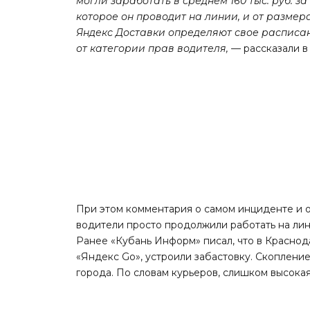
могли заработать в среднем 160 тыс. руб. з
которое он проводит на линии, и от размер
Яндекс Доставки определяют свое расписа
от категории прав водителя, —
рассказали в
При этом комментария о самом инциденте и о 
водители просто продолжили работать на лин
Ранее «Кубань Информ»
писал
, что в Красно
«Яндекс Go», устроили забастовку. Скоплени
города. По словам курьеров, слишком высока