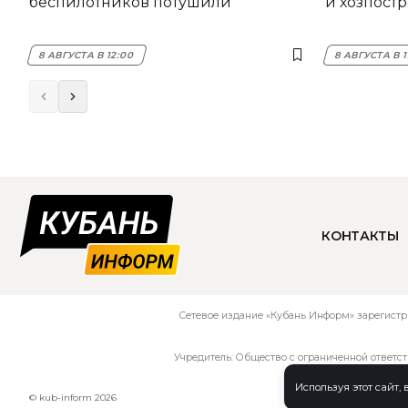
беспилотников потушили
и хозпост
8 АВГУСТА В 12:00
8 АВГУСТА В 1
КОНТАКТЫ
Сетевое издание «Кубань Информ» зарегистр
Учредитель: Общество с ограниченной ответс
Используя этот сайт,
© kub-inform 2026