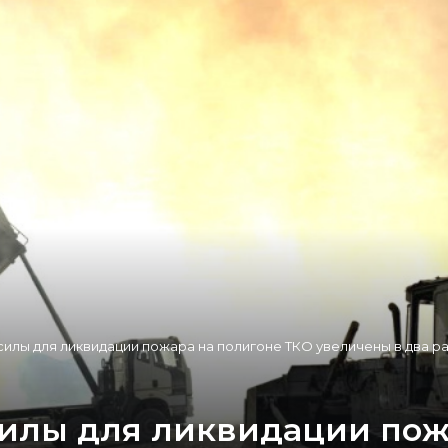
илы для ликвидации пожара на полигоне ТКО увеличены в два р
силы для ликвидации пож