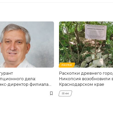
НАУКА
гурант
Раскопки древнего горо
пционного дела:
Никопсия возобновили 
экс-директор филиала
Краснодарском крае
мска
13:44