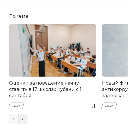
По теме
Оценки за поведение начнут
Новый фи
ставить в 17 школах Кубани с 1
антикорру
сентября
задержан 
НЭСК Кры
14:47
13:47