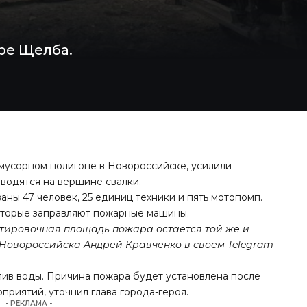
оре Щелба.
 мусорном полигоне в Новороссийске, усилили
оводятся на вершине свалки.
ны 47 человек, 25 единиц техники и пять мотопомп.
оторые заправляют пожарные машины.
нтировочная площадь пожара остается той же и
р Новороссийска Андрей Кравченко в своем Telegram-
лив воды. Причина пожара будет установлена после
риятий, уточнил глава города-героя.
- РЕКЛАМА -