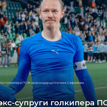
руги голкипера ПСЖ краснодарца Матвея Сафонова
 экс-супруги голкипера 