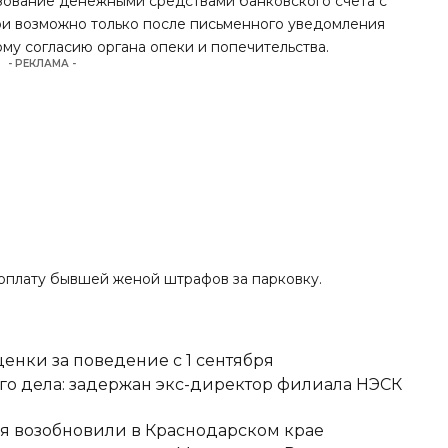
льзование денежными средствами банковского счета с
и возможно только после письменного уведомления
ому согласию органа опеки и попечительства.
- РЕКЛАМА -
еоплату бывшей женой штрафов за парковку.
ценки за поведение с 1 сентября
о дела: задержан экс-директор филиала НЭСК
я возобновили в Краснодарском крае