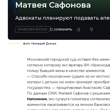
Матвея Сафонова
Адвокаты планируют подавать ап
26.08.2024 В 22:20
фото: Геннадий Дьячук
Московский городской суд оставил без изме
согласно которому экс-вратарь ФК «Краснодар
пользу бывшей жены в качестве алиментов.
― Спасибо московским судьям за их честно
матери с детьми на моем примере приобрет
государства, ―
процитировал Анастасию Сафо
По данным СМИ, Матвей Сафонов с решением 
Напомним
, экс-супруга голкипера согласила
алиментов накапливаются на личном банковск