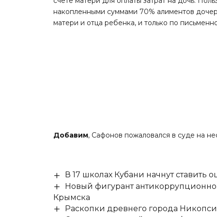
счете матери для оплаты затрат на дочь. По
накопленными суммами 70% алиментов дочер
матери и отца ребенка, и только по письменн
Добавим
, Сафонов пожаловался в суде на н
В 17 школах Кубани начнут ставить о
Новый фигурант антикоррупционног
Крымска
Раскопки древнего города Никопси