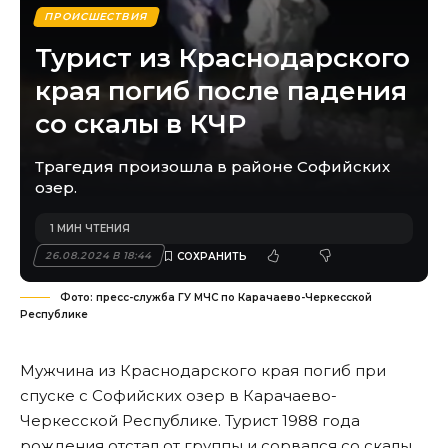
ПРОИСШЕСТВИЯ
Турист из Краснодарского
края погиб после падения
со скалы в КЧР
Трагедия произошла в районе Софийских
озер.
1 МИН ЧТЕНИЯ
26.08.2024 В 18:44
Фото: пресс-служба ГУ МЧС по Карачаево-Черкесской
Республике
Мужчина из Краснодарского края погиб при
спуске с Софийских озер в Карачаево-
Черкесской Республике. Турист 1988 года
рождения отстал от группы и сорвался со скалы