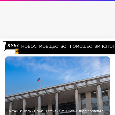
НОВОСТИ
ОБЩЕСТВО
ПРОИСШЕСТВИЯ
СПОР
Кубань Информ
/
Происшествия
/
Суды Кубани предупредили граждан о звонках мошенников