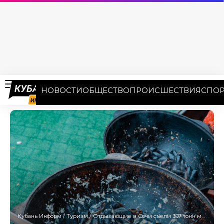
НОВОСТИ
ОБЩЕСТВО
ПРОИСШЕСТВИЯ
СПОР
Кубань Информ
/
Туризм
/
Отдыхающие в Сочи съели 397 тонн мидий и 673 тонны шашлыка