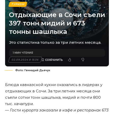
ТУРИЗМ
Отдыхающие в Сочи съели
397 тонн мидий и 673
тонны шашлыка
Это статистика только за три летних месяца.
1 МИН ЧТЕНИЯ
02.09.2024 В 15:36
Фото: Геннадий Дьячук
Блюда кавказской кухни оказались в лидерах у
отдыхающих в Сочи. За три летних месяца они
съели сотни тонн шашлыка, мидий и почти 800
тыс. хачапури.
— Гости курорта заказали в кафе и ресторанах 673