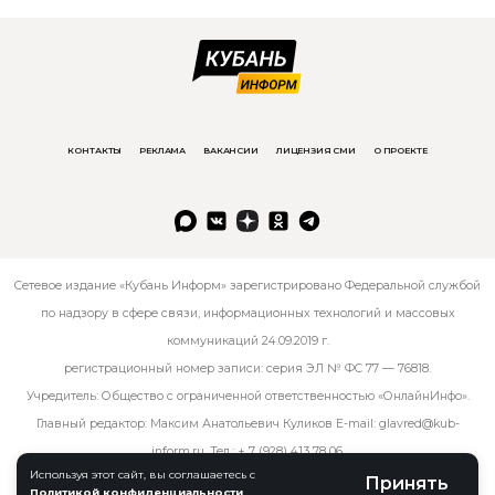
КОНТАКТЫ
РЕКЛАМА
ВАКАНСИИ
ЛИЦЕНЗИЯ СМИ
О ПРОЕКТЕ
Сетевое издание «Кубань Информ» зарегистрировано Федеральной службой
по надзору в сфере связи, информационных технологий и массовых
коммуникаций 24.09.2019 г.
регистрационный номер записи: серия ЭЛ № ФС 77 — 76818.
Учредитель: Общество с ограниченной ответственностью «ОнлайнИнфо».
Главный редактор: Максим Анатольевич Куликов E-mail:
glavred@kub-
inform.ru
. Тел.:
+ 7 (928) 413 78 06
.
Используя этот сайт, вы соглашаетесь с
Принять
Политикой конфиденциальности
.