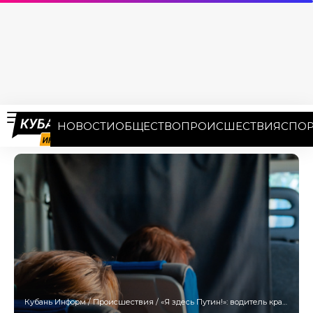
НОВОСТИ
ОБЩЕСТВО
ПРОИСШЕСТВИЯ
СПОР
Кубань Информ
/
Происшествия
/
«Я здесь Путин!»: водитель краснодарской маршрутки спровоцировал конфликт с пассажирами