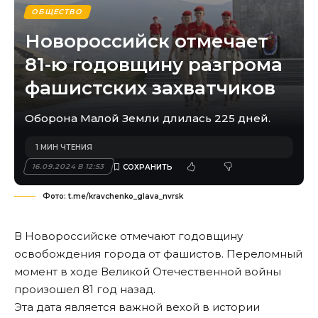
ОБЩЕСТВО
Новороссийск отмечает
81-ю годовщину разгрома
фашистских захватчиков
Оборона Малой Земли длилась 225 дней.
1 МИН ЧТЕНИЯ
16.09.2024 В 12:53
Фото: t.me/kravchenko_glava_nvrsk
В Новороссийске отмечают годовщину
освобождения города от фашистов. Переломный
момент в ходе Великой Отечественной войны
произошел 81 год назад.
Эта дата является важной вехой в истории