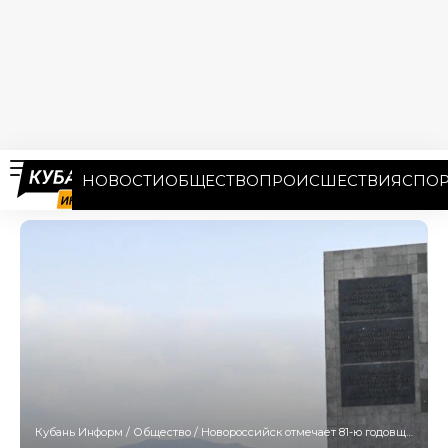
НОВОСТИ
ОБЩЕСТВО
ПРОИСШЕСТВИЯ
СПОР
Кубань Информ
/
Общество
/
Новороссийск отмечает 81-ю годовщину разгрома фашистских захватчиков