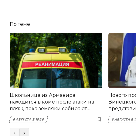
По теме
Школьница из Армавира
Нового пр
находится в коме после атаки на
Винецког
пляж, пока земляки собирают
представил
помощь
6 АВГУСТА В 15:26
6 АВГУСТА В 1