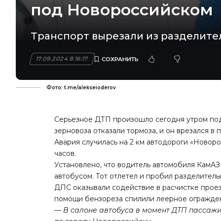
под Новороссийском
Транспорт вырезали из разделите
17.09.2024 В 16:17
Фото: t.me/alekseioderov
Серьезное ДТП произошло сегодня утром по
зерновоза отказали тормоза, и он врезался в 
Авария случилась на 2 км автодороги «Новоро
часов.
Установлено, что водитель автомобиля КамАЗ
автобусом. Тот отлетел и пробил разделител
ДПС оказывали содействие в расчистке прое
помощи бензореза спилили леерное ограждени
— В салоне автобуса в момент ДТП пассаж