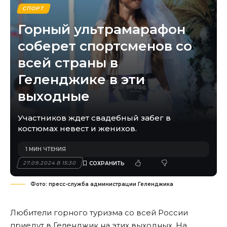
СПОРТ
Горный ультрамарафон
соберет спортсменов со
всей страны в
Геленджике в эти
выходные
Участников ждет свадебный забег в
костюмах невест и женихов.
1 МИН ЧТЕНИЯ
27.09.2024 В 15:30
Фото: пресс-служба администрации Геленджика
Любители горного туризма со всей России
приедут в Геленджик на этих выходных. На