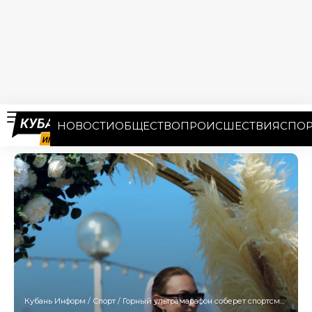
НОВОСТИ
ОБЩЕСТВО
ПРОИСШЕСТВИЯ
СПОР
Кубань Информ
/
Спорт
/
Горный ультрамарафон соберет спортсменов со всей страны в Геленджике в эти выходные