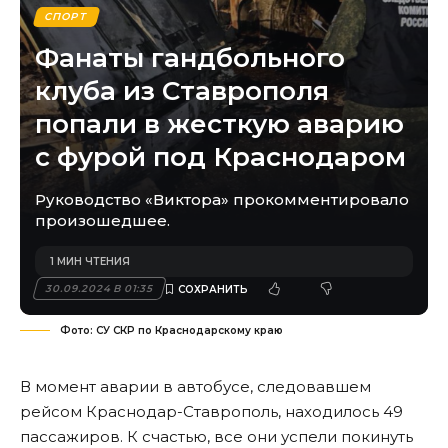
СПОРТ
Фанаты гандбольного
клуба из Ставрополя
попали в жесткую аварию
с фурой под Краснодаром
Руководство «Виктора» прокомментировало
произошедшее.
1 МИН ЧТЕНИЯ
30.09.2024 В 01:35
Фото: СУ СКР по Краснодарскому краю
В момент аварии в автобусе, следовавшем
рейсом Краснодар-Ставрополь, находилось 49
пассажиров. К счастью, все они успели покинуть