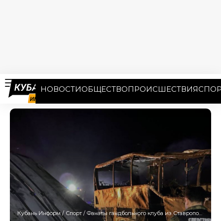
НОВОСТИ
ОБЩЕСТВО
ПРОИСШЕСТВИЯ
СПОР
Кубань Информ
/
Спорт
/
Фанаты гандбольного клуба из Ставрополя попали в жесткую аварию с фурой под Краснодаром